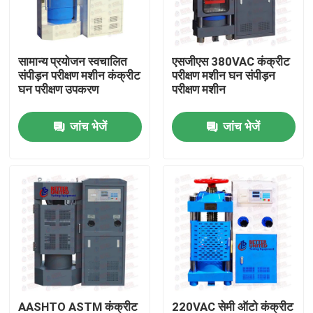
फैक्टरी यात्रा
सामान्य प्रयोजन स्वचालित
एसजीएस 380VAC कंक्रीट
संपीड़न परीक्षण मशीन कंक्रीट
परीक्षण मशीन घन संपीड़न
गुणवत्ता नियंत्रण
घन परीक्षण उपकरण
परीक्षण मशीन
जांच भेजें
जांच भेजें
हमसे संपर्क करें
एक बोली का अनुरोध
यूनिवर्सल टेस्टिंग मशीन
मृदा परीक्षण मशीन
कंक्रीट परीक्षण मशीन
AASHTO ASTM कंक्रीट
220VAC सेमी ऑटो कंक्रीट