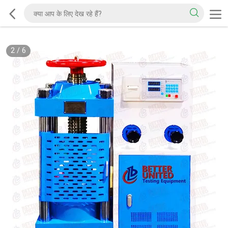
2
/
6