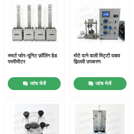
स्मार्ट फोर-यूनिट फ़ॉलिंग हेड
मोटे दाने वाली मिट्टी दबाव
परमीमीटर
झिल्ली उपकरण
जांच भेजें
जांच भेजें
होम
उत्पाद
हमारे बारे में