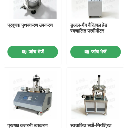
फैक्टरी यात्रा
प्रदूषक पृथक्करण उपकरण
डुअल-गैंग वैरिएबल हेड
स्वचालित परमीमीटर
गुणवत्ता नियंत्रण
जांच भेजें
जांच भेजें
हमसे संपर्क करें
एक बोली का अनुरोध
यूनिवर्सल टेस्टिंग मशीन
मृदा परीक्षण मशीन
कंक्रीट परीक्षण मशीन
प्रत्यक्ष कतरनी उपकरण
स्वचालित सर्वो-नियंत्रित