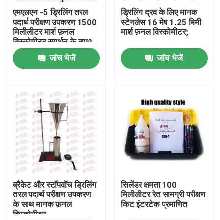
एमएलएन -5 ड्रिलिंग तरल
ड्रिलिंग द्रव के लिए मानक
पदार्थ परीक्षण उपकरण 1500
स्टेनलेस 16 मेष 1.25 मिमी
फैक्टरी यात्रा
मिलीलीटर मार्श फ़नल
मार्श फ़नल विस्कोमीटर;
विस्कोमीटर समर्थन के साथ:
जांच भेजें
जांच भेजें
गुणवत्ता नियंत्रण
हमसे संपर्क करें
एक बोली का अनुरोध
यूनिवर्सल टेस्टिंग मशीन
मृदा परीक्षण मशीन
ब्रैकेट और स्टॉपवॉच ड्रिलिंग
सिलेंडर क्षमता 100
तरल पदार्थ परीक्षण उपकरण
मिलीलीटर रेत सामग्री परीक्षण
के साथ मानक फ़नल
किट इंटरटेक प्रमाणित
विस्कोमीटर
कंक्रीट परीक्षण मशीन