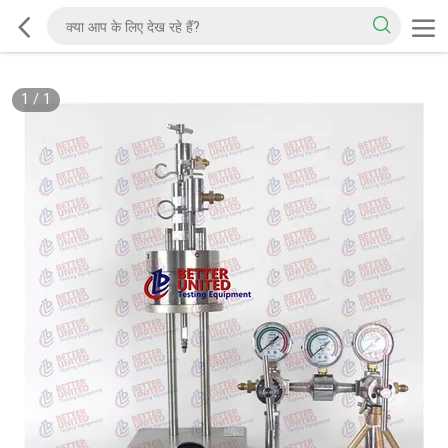
1
/
1