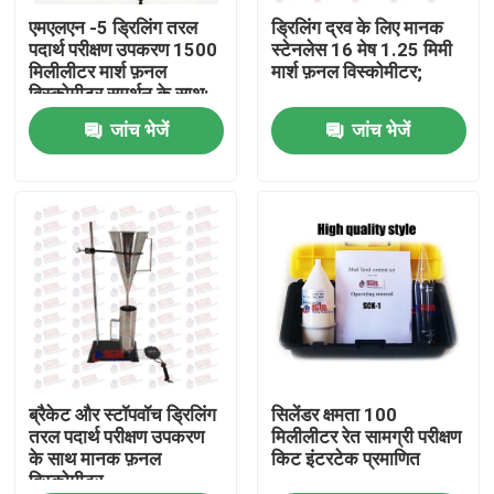
एमएलएन -5 ड्रिलिंग तरल
ड्रिलिंग द्रव के लिए मानक
पदार्थ परीक्षण उपकरण 1500
स्टेनलेस 16 मेष 1.25 मिमी
फैक्टरी यात्रा
मिलीलीटर मार्श फ़नल
मार्श फ़नल विस्कोमीटर;
विस्कोमीटर समर्थन के साथ:
जांच भेजें
जांच भेजें
गुणवत्ता नियंत्रण
हमसे संपर्क करें
एक बोली का अनुरोध
यूनिवर्सल टेस्टिंग मशीन
मृदा परीक्षण मशीन
ब्रैकेट और स्टॉपवॉच ड्रिलिंग
सिलेंडर क्षमता 100
तरल पदार्थ परीक्षण उपकरण
मिलीलीटर रेत सामग्री परीक्षण
के साथ मानक फ़नल
किट इंटरटेक प्रमाणित
विस्कोमीटर
कंक्रीट परीक्षण मशीन