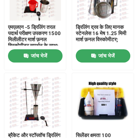
फैक्टरी यात्रा
एमएलएन -5 ड्रिलिंग तरल
ड्रिलिंग द्रव के लिए मानक
पदार्थ परीक्षण उपकरण 1500
स्टेनलेस 16 मेष 1.25 मिमी
गुणवत्ता नियंत्रण
मिलीलीटर मार्श फ़नल
मार्श फ़नल विस्कोमीटर;
विस्कोमीटर समर्थन के साथ:
जांच भेजें
जांच भेजें
हमसे संपर्क करें
एक बोली का अनुरोध
यूनिवर्सल टेस्टिंग मशीन
मृदा परीक्षण मशीन
कंक्रीट परीक्षण मशीन
ब्रैकेट और स्टॉपवॉच ड्रिलिंग
सिलेंडर क्षमता 100