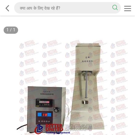
1
/
1