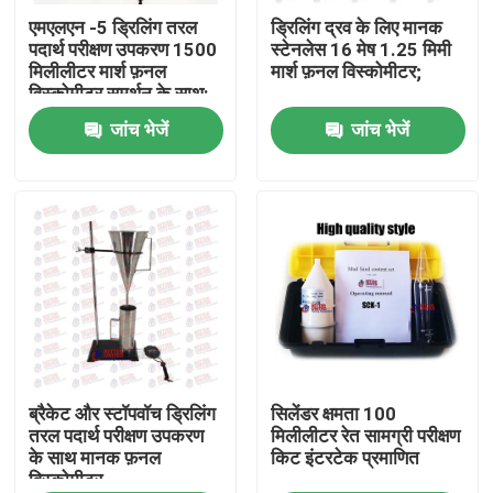
एमएलएन -5 ड्रिलिंग तरल
ड्रिलिंग द्रव के लिए मानक
पदार्थ परीक्षण उपकरण 1500
स्टेनलेस 16 मेष 1.25 मिमी
फैक्टरी यात्रा
मिलीलीटर मार्श फ़नल
मार्श फ़नल विस्कोमीटर;
विस्कोमीटर समर्थन के साथ:
जांच भेजें
जांच भेजें
गुणवत्ता नियंत्रण
हमसे संपर्क करें
एक बोली का अनुरोध
यूनिवर्सल टेस्टिंग मशीन
मृदा परीक्षण मशीन
ब्रैकेट और स्टॉपवॉच ड्रिलिंग
सिलेंडर क्षमता 100
तरल पदार्थ परीक्षण उपकरण
मिलीलीटर रेत सामग्री परीक्षण
के साथ मानक फ़नल
किट इंटरटेक प्रमाणित
विस्कोमीटर
कंक्रीट परीक्षण मशीन