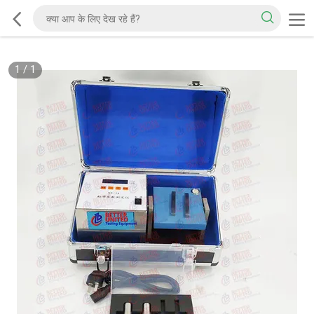
1
/
1