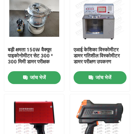
बड़ी क्षमता 150W वैक्यूम
एआई केशिका विस्कोमीटर
पाइकोनोमीटर सेट 300 *
डामर गतिशील विस्कोमीटर
300 मिमी डामर परीक्षक
डामर परीक्षण उपकरण
जांच भेजें
जांच भेजें
होम
उत्पाद
हमारे बारे में