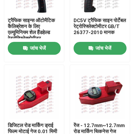
फैक्टरी यात्रा
ट्रैफिक साइन्स ऑटोमैटिक
DC5V ट्रैफिक साइन पोर्टेबल
कैलिब्रेशन के लिए
रेट्रोरिफ्लेक्टोमीटर GB/T
एल्युमिनियम शेल हैंडहेल्ड
26377-2010 मानक
गुणवत्ता नियंत्रण
रेट्रोरिफ्लेक्टोमीटर
जांच भेजें
जांच भेजें
हमसे संपर्क करें
एक बोली का अनुरोध
यूनिवर्सल टेस्टिंग मशीन
मृदा परीक्षण मशीन
डिजिटल रोड मार्किंग ड्राई
रेंज - 12.7mm~12.7mm
कंक्रीट परीक्षण मशीन
फिल्म मोटाई गेज 0.01 मिमी
रोड मार्किंग थिकनेस गेज