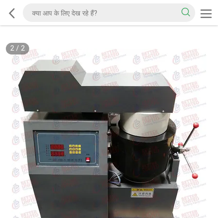
2
/
2