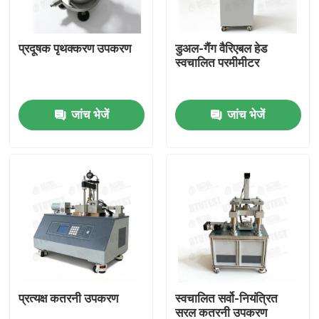
फैक्टरी यात्रा
प्रदूषक पृथक्करण उपकरण
डुअल-गैंग वैरिएबल हेड
स्वचालित परमीमीटर
गुणवत्ता नियंत्रण
जांच भेजें
जांच भेजें
हमसे संपर्क करें
एक बोली का अनुरोध
यूनिवर्सल टेस्टिंग मशीन
मृदा परीक्षण मशीन
प्रत्यक्ष कतरनी उपकरण
स्वचालित सर्वो-नियंत्रित
कंक्रीट परीक्षण मशीन
सरल कतरनी उपकरण