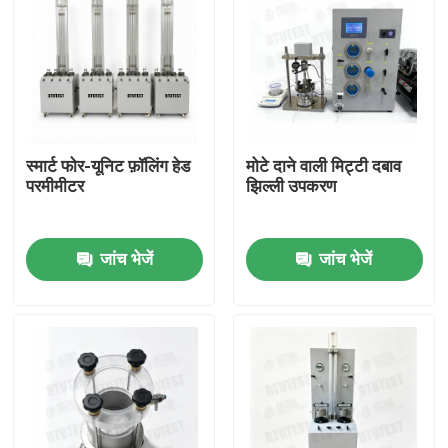
स्मार्ट फोर-यूनिट फ़ॉलिंग हेड
मोटे दाने वाली मिट्टी दबाव
परमीमीटर
झिल्ली उपकरण
जांच भेजें
जांच भेजें
होम
उत्पाद
हमारे बारे में