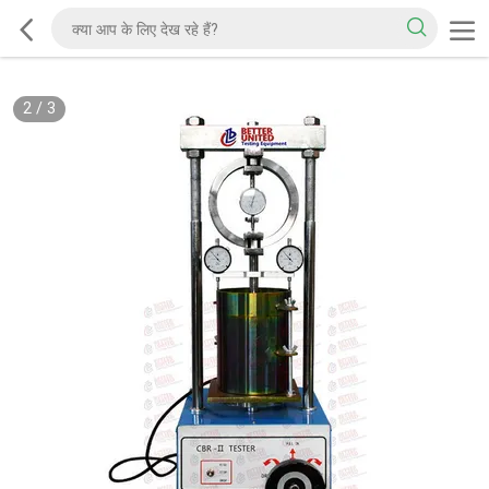
2
/
3