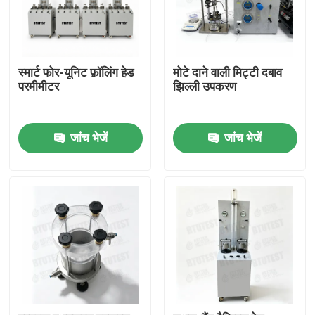
स्मार्ट फोर-यूनिट फ़ॉलिंग हेड
मोटे दाने वाली मिट्टी दबाव
परमीमीटर
झिल्ली उपकरण
जांच भेजें
जांच भेजें
होम
उत्पाद
हमारे बारे में