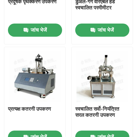
प्रदूषक पृथक्करण उपकरण
डुअल-गैंग वैरिएबल हेड
स्वचालित परमीमीटर
फैक्टरी यात्रा
जांच भेजें
जांच भेजें
गुणवत्ता नियंत्रण
हमसे संपर्क करें
एक बोली का अनुरोध
यूनिवर्सल टेस्टिंग मशीन
प्रत्यक्ष कतरनी उपकरण
स्वचालित सर्वो-नियंत्रित
मृदा परीक्षण मशीन
सरल कतरनी उपकरण
कंक्रीट परीक्षण मशीन
जांच भेजें
जांच भेजें