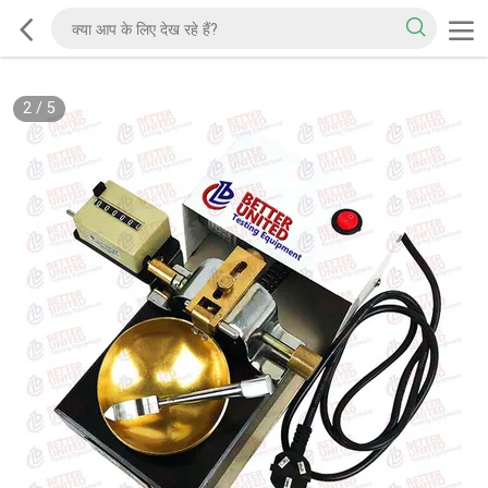
2
/
5