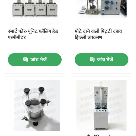
स्मार्ट फोर-यूनिट फ़ॉलिंग हेड
मोटे दाने वाली मिट्टी दबाव
परमीमीटर
झिल्ली उपकरण
जांच भेजें
जांच भेजें
होम
उत्पाद
हमारे बारे में