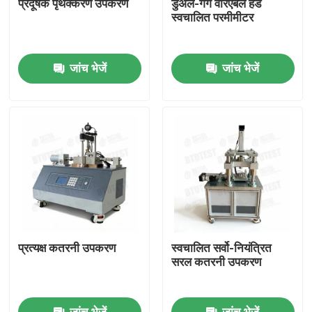
प्रदूषक पृथक्करण उपकरण
डुअल-गैंग वैरिएबल हेड
स्वचालित परमीमीटर
फैक्टरी यात्रा
जांच भेजें
जांच भेजें
गुणवत्ता नियंत्रण
हमसे संपर्क करें
एक बोली का अनुरोध
यूनिवर्सल टेस्टिंग मशीन
प्रत्यक्ष कतरनी उपकरण
स्वचालित सर्वो-नियंत्रित
मृदा परीक्षण मशीन
सरल कतरनी उपकरण
कंक्रीट परीक्षण मशीन
जांच भेजें
जांच भेजें