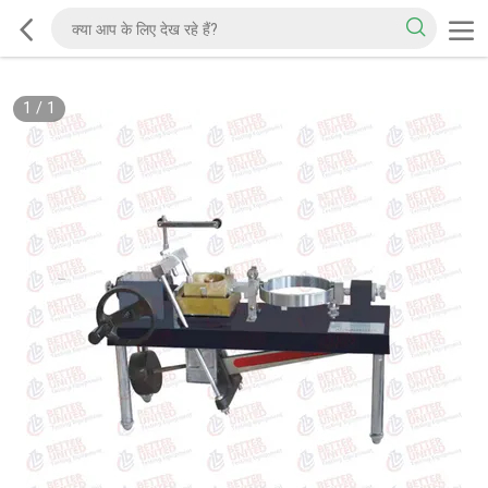
1
/
1