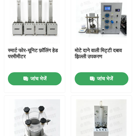
स्मार्ट फोर-यूनिट फ़ॉलिंग हेड
मोटे दाने वाली मिट्टी दबाव
परमीमीटर
झिल्ली उपकरण
जांच भेजें
जांच भेजें
होम
उत्पाद
हमारे बारे में