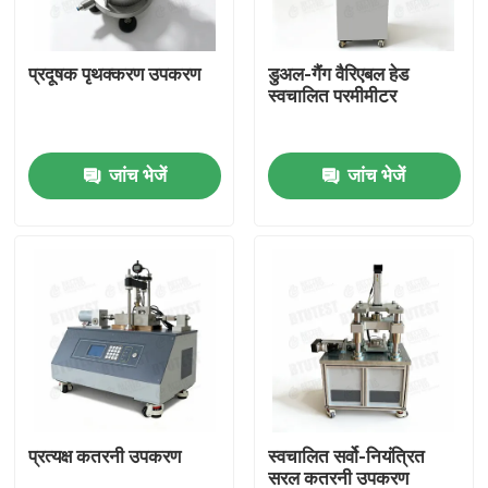
फैक्टरी यात्रा
प्रदूषक पृथक्करण उपकरण
डुअल-गैंग वैरिएबल हेड
स्वचालित परमीमीटर
गुणवत्ता नियंत्रण
जांच भेजें
जांच भेजें
हमसे संपर्क करें
एक बोली का अनुरोध
यूनिवर्सल टेस्टिंग मशीन
मृदा परीक्षण मशीन
प्रत्यक्ष कतरनी उपकरण
स्वचालित सर्वो-नियंत्रित
कंक्रीट परीक्षण मशीन
सरल कतरनी उपकरण