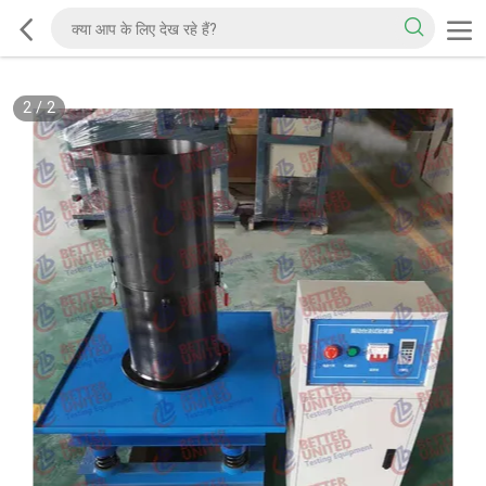
2
/
2