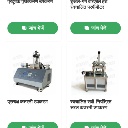
प्रदूषक पृथक्करण उपकरण
डुअल-गैंग वैरिएबल हेड
स्वचालित परमीमीटर
फैक्टरी यात्रा
जांच भेजें
जांच भेजें
गुणवत्ता नियंत्रण
हमसे संपर्क करें
एक बोली का अनुरोध
यूनिवर्सल टेस्टिंग मशीन
प्रत्यक्ष कतरनी उपकरण
स्वचालित सर्वो-नियंत्रित
मृदा परीक्षण मशीन
सरल कतरनी उपकरण
कंक्रीट परीक्षण मशीन
जांच भेजें
जांच भेजें