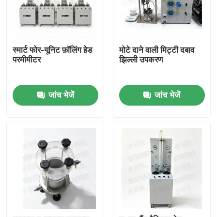
स्मार्ट फोर-यूनिट फ़ॉलिंग हेड
मोटे दाने वाली मिट्टी दबाव
परमीमीटर
झिल्ली उपकरण
जांच भेजें
जांच भेजें
होम
उत्पाद
हमारे बारे में