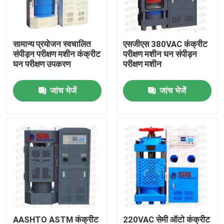
फैक्टरी यात्रा
सामान्य प्रयोजन स्वचालित
एसजीएस 380VAC कंक्रीट
संपीड़न परीक्षण मशीन कंक्रीट
परीक्षण मशीन घन संपीड़न
गुणवत्ता नियंत्रण
घन परीक्षण उपकरण
परीक्षण मशीन
जांच भेजें
जांच भेजें
हमसे संपर्क करें
एक बोली का अनुरोध
यूनिवर्सल टेस्टिंग मशीन
मृदा परीक्षण मशीन
कंक्रीट परीक्षण मशीन
AASHTO ASTM कंक्रीट
220VAC सेमी ऑटो कंक्रीट