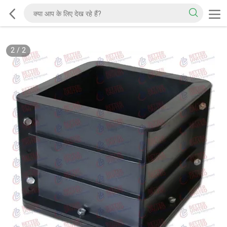
2
/
2