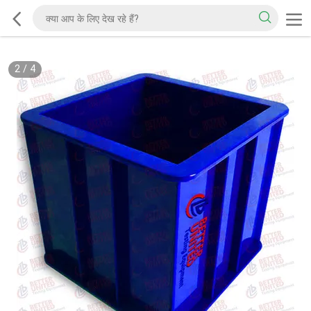
2
/
4