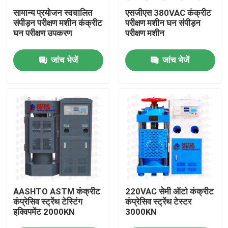
सामान्य प्रयोजन स्वचालित
एसजीएस 380VAC कंक्रीट
संपीड़न परीक्षण मशीन कंक्रीट
परीक्षण मशीन घन संपीड़न
फैक्टरी यात्रा
घन परीक्षण उपकरण
परीक्षण मशीन
जांच भेजें
जांच भेजें
गुणवत्ता नियंत्रण
हमसे संपर्क करें
एक बोली का अनुरोध
यूनिवर्सल टेस्टिंग मशीन
मृदा परीक्षण मशीन
AASHTO ASTM कंक्रीट
220VAC सेमी ऑटो कंक्रीट
कंप्रेसिव स्ट्रेंथ टेस्टिंग
कंप्रेसिव स्ट्रेंथ टेस्टर
इक्विपमेंट 2000KN
3000KN
कंक्रीट परीक्षण मशीन