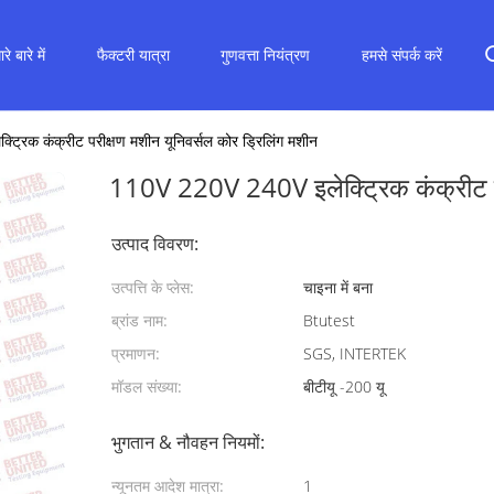
रे बारे में
फैक्टरी यात्रा
गुणवत्ता नियंत्रण
हमसे संपर्क करें
रिक कंक्रीट परीक्षण मशीन यूनिवर्सल कोर ड्रिलिंग मशीन
110V 220V 240V इलेक्ट्रिक कंक्रीट पर
उत्पाद विवरण:
उत्पत्ति के प्लेस:
चाइना में बना
ब्रांड नाम:
Btutest
प्रमाणन:
SGS, INTERTEK
मॉडल संख्या:
बीटीयू -200 यू
भुगतान & नौवहन नियमों:
न्यूनतम आदेश मात्रा:
1