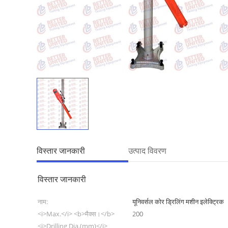
विस्तार जानकारी
उत्पाद विवरण
विस्तार जानकारी
नाम:
यूनिवर्सल कोर ड्रिलिंग मशीन इलेक्ट्रिक
<i>Max.</i> <b>मैक्स।</b>
200
<i>Drilling Dia.(mm)</i>