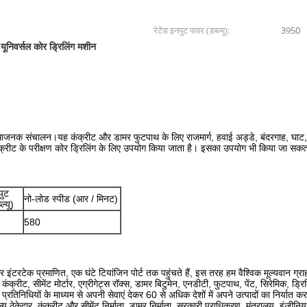
रेटेड इनपुट पावर (डब्ल्यू):
3950
ूनिवर्सल कोर ड्रिलिंग मशीन
ाजनक संचालन।यह कंक्रीट और डामर फुटपाथ के लिए राजमार्ग, हवाई अड्डे, बंदरगाह, घाट, ब
्रीट के परीक्षण कोर ड्रिलिंग के लिए उपयोग किया जाता है। इसका उपयोग भी किया जा सकता है अन
पुट
नो-लोड स्पीड (आर / मिनट)
ल्यू)
580
 प्रमाणित, एक घंटे टियांजिन पोर्ट तक पहुंचते हैं, इस तरह हम वैश्विक मूल्यवान ग्राहकों 
ट्टी, कंक्रीट, सीमेंट मोर्टार, एग्रीगेट्स रॉक्स, डामर बिटुमेन, एनडीटी, फुटपाथ, पेंट, सिरेमिक
प्रतिनिधियों के माध्यम से अपनी सेवाएं देकर 60 से अधिक देशों में अपने उत्पादों का निर्यात क
ठेकेदार, कंक्रीट और सीमेंट निर्माता, डामर निर्माता, सरकारी प्राधिकरण, मंत्रालय, इंजीनियर, 