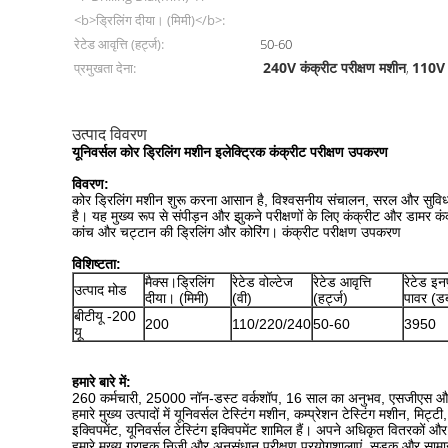
<b>ड्रिलिंग दीया। (मिमी)</b>:
रेटेड आवृत्ति (हर्ट्ज):
50-60
240V कंक्रीट परीक्षण मशीन
110V य
प्रमुखता देना:
,
उत्पाद विवरण
यूनिवर्सल कोर ड्रिलिंग मशीन इलेक्ट्रिक कंक्रीट परीक्षण उपकरण
विवरण:
कोर ड्रिलिंग मशीन शुरू करना आसान है, विश्वसनीय संचालन, सरल और सुविध
है। यह मुख्य रूप से संपीड़न और झुकने परीक्षणों के लिए कंक्रीट और डामर कंक
कांच और चट्टान की ड्रिलिंग और कोरिंग। कंक्रीट परीक्षण उपकरण
विशिष्टता:
मैक्स।ड्रिलिंग
रेटेड वोल्टेज
रेटेड आवृत्ति
रेटेड इन
उत्पाद मोड
दीया। (मिमी)
(वी)
(हर्ट्ज)
पावर (डब्
बीटीयू -200
200
110/220/240
50-60
3950
यू
हमारे बारे में:
260 कर्मचारी, 25000 नॉन-डस्ट वर्कशॉप, 16 साल का अनुभव, एसजीएस और इंटरटेक
हमारे मुख्य उत्पादों में यूनिवर्सल टेस्टिंग मशीन, कम्प्रेशन टेस्टिंग मशीन, मि
इक्विपमेंट, यूनिवर्सल टेस्टिंग इक्विपमेंट शामिल हैं। अपने अधिकृत वितरकों और 
हमारे मुख्य ग्राहक निजी और अनुसंधान परीक्षण प्रयोगशालाएं, सड़क और सामान्य 