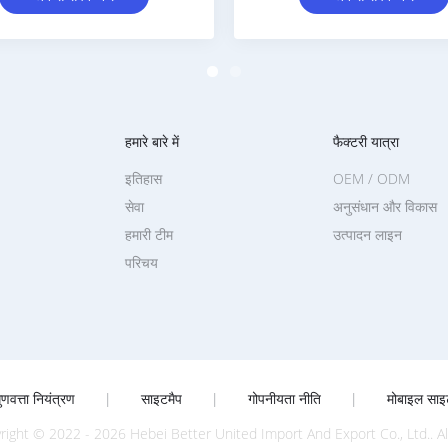
हमारे बारे में
फैक्टरी यात्रा
इतिहास
OEM / ODM
सेवा
अनुसंधान और विकास
हमारी टीम
उत्पादन लाइन
परिचय
ुणवत्ता नियंत्रण
|
साइटमैप
|
गोपनीयता नीति
|
मोबाइल साइ
right © 2022 - 2026 Hebei Better United Import And Export Co., Ltd.. A