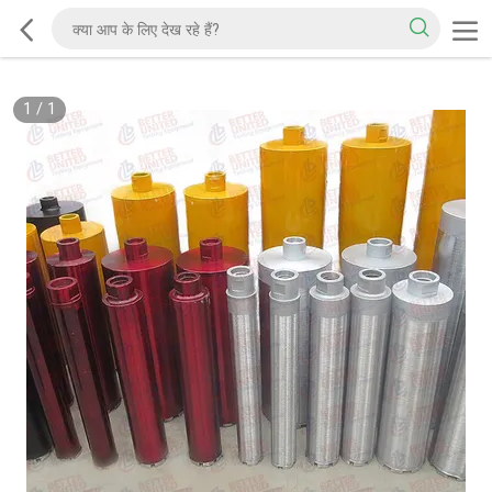
1
/
1