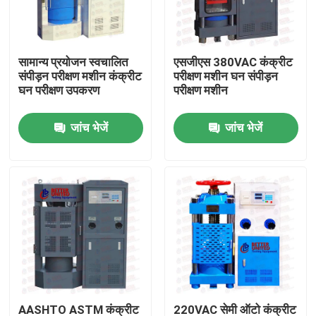
फैक्टरी यात्रा
सामान्य प्रयोजन स्वचालित
एसजीएस 380VAC कंक्रीट
संपीड़न परीक्षण मशीन कंक्रीट
परीक्षण मशीन घन संपीड़न
गुणवत्ता नियंत्रण
घन परीक्षण उपकरण
परीक्षण मशीन
जांच भेजें
जांच भेजें
हमसे संपर्क करें
एक बोली का अनुरोध
यूनिवर्सल टेस्टिंग मशीन
मृदा परीक्षण मशीन
कंक्रीट परीक्षण मशीन
AASHTO ASTM कंक्रीट
220VAC सेमी ऑटो कंक्रीट