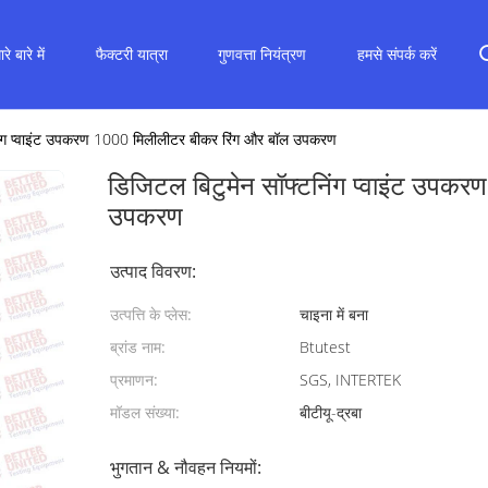
रे बारे में
फैक्टरी यात्रा
गुणवत्ता नियंत्रण
हमसे संपर्क करें
िंग प्वाइंट उपकरण 1000 मिलीलीटर बीकर रिंग और बॉल उपकरण
डिजिटल बिटुमेन सॉफ्टनिंग प्वाइंट उपक
उपकरण
उत्पाद विवरण:
उत्पत्ति के प्लेस:
चाइना में बना
ब्रांड नाम:
Btutest
प्रमाणन:
SGS, INTERTEK
मॉडल संख्या:
बीटीयू-द्रबा
भुगतान & नौवहन नियमों: