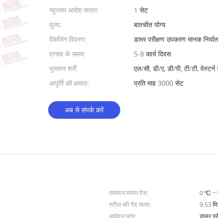
न्यूनतम आदेश मात्रा:
1 सेट
मूल्य:
बातचीत योग्य
पैकेजिंग विवरण:
डामर परीक्षण उपकरण मानक निर्यात
प्रसव के समय:
5-8 कार्य दिवस
भुगतान शर्तें:
एल/सी, डी/ए, डी/पी, टी/टी, वेस्टर्न
आपूर्ति की क्षमता:
प्रति माह 3000 सेट
अब से संपर्क करें
तापमान मापन रेंज:
0 ℃ ~
स्टील की गेंद व्यास:
9.53 मि
आवेदन पत्र:
डामर प