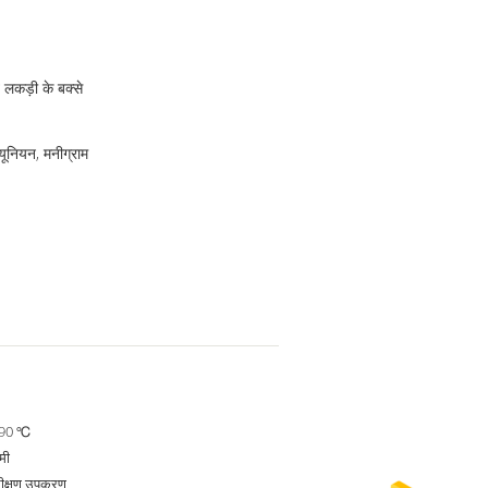
 लकड़ी के बक्से
 यूनियन, मनीग्राम
 90 ℃
मी
रीक्षण उपकरण