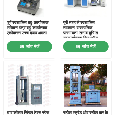
फैक्टरी यात्रा
पूर्ण स्वचालित बहु-कार्यात्मक
पूरी तरह से स्वचालित
समेकन यंत्र बहु-कार्यात्मक
तापमान-रासायनिक-
गुणवत्ता नियंत्रण
एकीकरण उच्च दबाव क्षमता
पारगम्यता-तनाव युग्मित
बहुकार्यात्मक त्रिअक्षीय
उपकरण
जांच भेजें
जांच भेजें
हमसे संपर्क करें
एक बोली का अनुरोध
यूनिवर्सल टेस्टिंग मशीन
मृदा परीक्षण मशीन
कंक्रीट परीक्षण मशीन
चार कॉलम सिंगल टेस्ट स्पेस
स्टील स्ट्रैंड और स्टील बार के