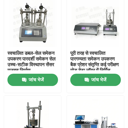
स्वचालित डबल-सेल समेकन
पूरी तरह से स्वचालित
उपकरण पारदर्शी समेकन सेल
पारगम्यता समेकन उपकरण
उच्च-सटीक विस्थापन सेंसर
बैक प्रेशर संतृप्ति कई परीक्षण
मजबूत निर्माण
मोड डेटा लॉगर में निर्मित
जांच भेजें
जांच भेजें
होम
उत्पाद
हमारे बारे में