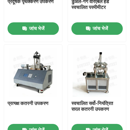
प्रदूषक पृथक्करण उपकरण
डुअल-गैंग वैरिएबल हेड
स्वचालित परमीमीटर
फैक्टरी यात्रा
जांच भेजें
जांच भेजें
गुणवत्ता नियंत्रण
हमसे संपर्क करें
एक बोली का अनुरोध
यूनिवर्सल टेस्टिंग मशीन
प्रत्यक्ष कतरनी उपकरण
स्वचालित सर्वो-नियंत्रित
मृदा परीक्षण मशीन
सरल कतरनी उपकरण
कंक्रीट परीक्षण मशीन
जांच भेजें
जांच भेजें