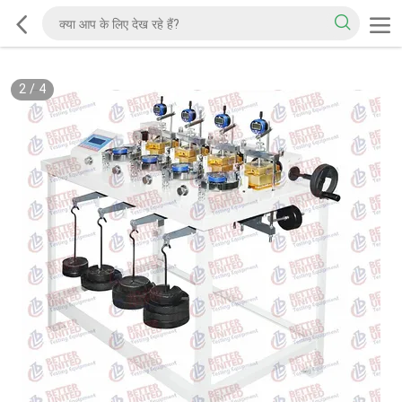
2
/
4