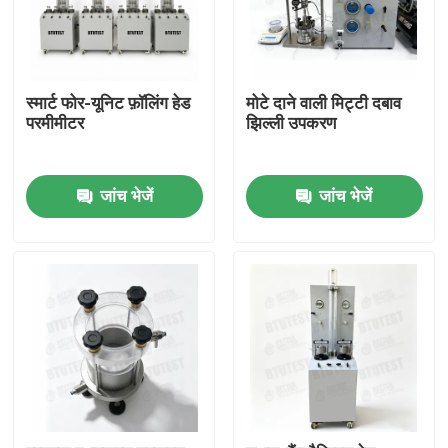
स्मार्ट फोर-यूनिट फ़ॉलिंग हेड
मोटे दाने वाली मिट्टी दबाव
परमीमीटर
झिल्ली उपकरण
जांच भेजें
जांच भेजें
होम
उत्पाद
हमारे बारे में