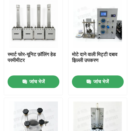
स्मार्ट फोर-यूनिट फ़ॉलिंग हेड
मोटे दाने वाली मिट्टी दबाव
परमीमीटर
झिल्ली उपकरण
जांच भेजें
जांच भेजें
होम
उत्पाद
हमारे बारे में