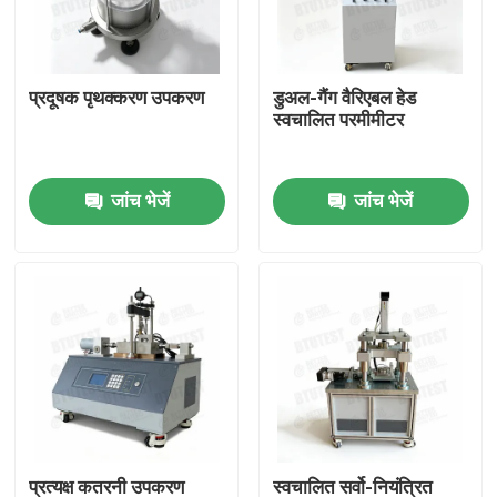
फैक्टरी यात्रा
प्रदूषक पृथक्करण उपकरण
डुअल-गैंग वैरिएबल हेड
स्वचालित परमीमीटर
गुणवत्ता नियंत्रण
जांच भेजें
जांच भेजें
हमसे संपर्क करें
एक बोली का अनुरोध
यूनिवर्सल टेस्टिंग मशीन
मृदा परीक्षण मशीन
कंक्रीट परीक्षण मशीन
प्रत्यक्ष कतरनी उपकरण
स्वचालित सर्वो-नियंत्रित